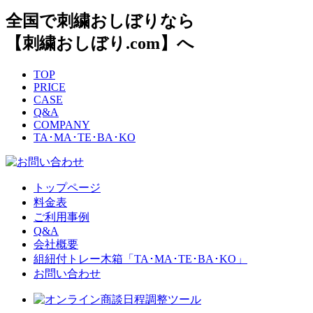
全国で刺繍おしぼりなら
【刺繍おしぼり.com】へ
TOP
PRICE
CASE
Q&A
COMPANY
TA･MA･TE･BA･KO
トップページ
料金表
ご利用事例
Q&A
会社概要
組紐付トレー木箱「TA･MA･TE･BA･KO」
お問い合わせ