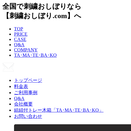
全国で刺繍おしぼりなら
【刺繍おしぼり.com】へ
TOP
PRICE
CASE
Q&A
COMPANY
TA･MA･TE･BA･KO
トップページ
料金表
ご利用事例
Q&A
会社概要
組紐付トレー木箱「TA･MA･TE･BA･KO」
お問い合わせ