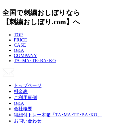
全国で刺繍おしぼりなら
【刺繍おしぼり.com】へ
TOP
PRICE
CASE
Q&A
COMPANY
TA･MA･TE･BA･KO
トップページ
料金表
ご利用事例
Q&A
会社概要
組紐付トレー木箱「TA･MA･TE･BA･KO」
お問い合わせ